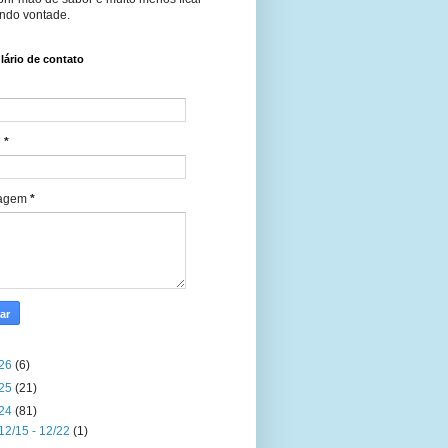
ndo vontade.
ário de contato
l
*
agem
*
26
(6)
25
(21)
24
(81)
12/15 - 12/22
(1)