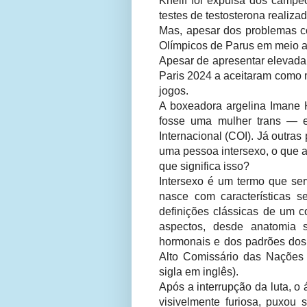
Khelif foi expulsa dos camp
testes de testosterona realiza
Mas, apesar dos problemas co
Olímpicos de Parus em meio 
Apesar de apresentar elevada 
Paris 2024 a aceitaram como m
jogos.
A boxeadora argelina Imane 
fosse uma mulher trans — e
Internacional (COI). Já outra
uma pessoa intersexo, o que a
que significa isso?
Intersexo é um termo que s
nasce com características 
definições clássicas de um c
aspectos, desde anatomia s
hormonais e dos padrões dos 
Alto Comissário das Nações
sigla em inglês).
Após a interrupção da luta, o 
visivelmente furiosa, puxou 