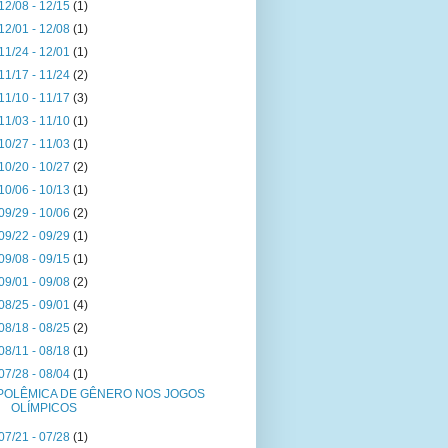
12/08 - 12/15
(1)
12/01 - 12/08
(1)
11/24 - 12/01
(1)
11/17 - 11/24
(2)
11/10 - 11/17
(3)
11/03 - 11/10
(1)
10/27 - 11/03
(1)
10/20 - 10/27
(2)
10/06 - 10/13
(1)
09/29 - 10/06
(2)
09/22 - 09/29
(1)
09/08 - 09/15
(1)
09/01 - 09/08
(2)
08/25 - 09/01
(4)
08/18 - 08/25
(2)
08/11 - 08/18
(1)
07/28 - 08/04
(1)
POLÊMICA DE GÊNERO NOS JOGOS
OLÍMPICOS
07/21 - 07/28
(1)