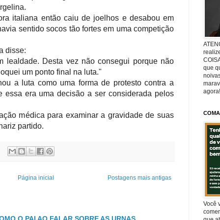
rgelina.
dora italiana então caiu de joelhos e desabou em
havia sentido socos tão fortes em uma competição
ATENÇ
a disse:
reali
COISA
m lealdade. Desta vez não consegui porque não
que q
oquei um ponto final na luta."
noivas
ou a luta como uma forma de protesto contra a
marav
agora
e essa era uma decisão a ser considerada pelos
COMA
iação médica para examinar a gravidade de suas
nariz partido.
Página inicial
Postagens mais antigas
Você v
comen
MO O PAI AO FALAR SOBRE AS URNAS
que ab