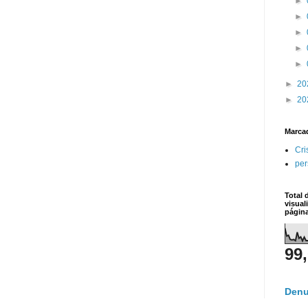
►
►
►
►
►
►
20
►
20
Marca
Cri
per
Total 
visual
págin
99
Denu