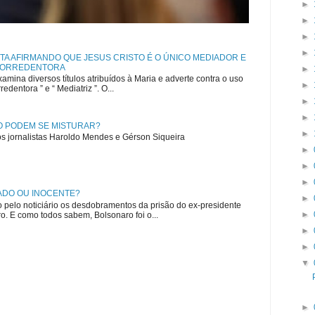
►
►
►
►
TA AFIRMANDO QUE JESUS CRISTO É O ÚNICO MEDIADOR E
 CORREDENTORA
►
amina diversos títulos atribuídos à Maria e adverte contra o uso
►
edentora ” e “ Mediatriz ”. O...
►
►
ÃO PODEM SE MISTURAR?
►
os jornalistas Haroldo Mendes e Gérson Siqueira
►
►
►
ADO OU INOCENTE?
►
lo noticiário os desdobramentos da prisão do ex-presidente
►
o. E como todos sabem, Bolsonaro foi o...
►
►
▼
►