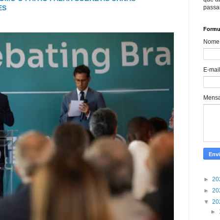
passa
ES
Formul
Nome
E-mai
Mens
►
20
►
20
▼
20
►