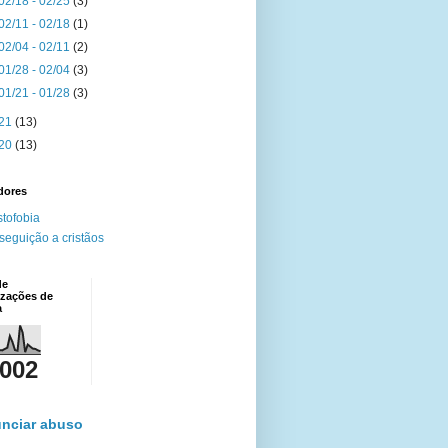
02/18 - 02/25
(3)
02/11 - 02/18
(1)
02/04 - 02/11
(2)
01/28 - 02/04
(3)
01/21 - 01/28
(3)
21
(13)
20
(13)
dores
stofobia
seguição a cristãos
de
izações de
a
,002
nciar abuso