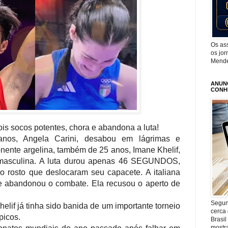
Os as
os jor
Mend
ANUNC
CONH
ois socos potentes, chora e abandona a luta!
anos, Angela Carini, desabou em lágrimas e
nente argelina, também de 25 anos, Imane Khelif,
 masculina. A luta durou apenas 46 SEGUNDOS,
 rosto que deslocaram seu capacete. A italiana
e abandonou o combate. Ela recusou o aperto de
Segund
elif já tinha sido banida de um importante torneio
cerca 
picos.
Brasil
mostr