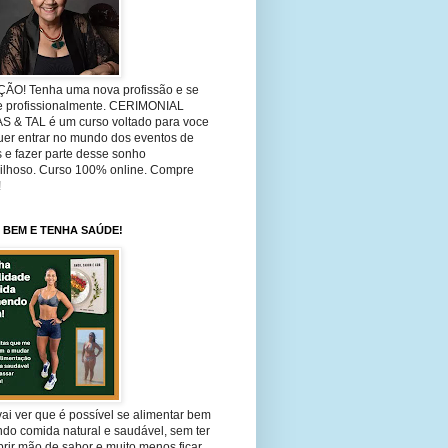
ÃO! Tenha uma nova profissão e se
ze profissionalmente. CERIMONIAL
S & TAL é um curso voltado para voce
uer entrar no mundo dos eventos de
 e fazer parte desse sonho
ilhoso. Curso 100% online. Compre
!
 BEM E TENHA SAÚDE!
ai ver que é possível se alimentar bem
do comida natural e saudável, sem ter
rir mão de sabor e muito menos ficar