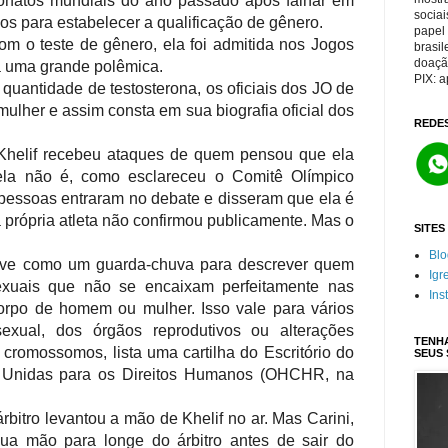
eonatos mundiais do ano passado após falhar em
sociai
dos para estabelecer a qualificação de gênero.
papel 
m o teste de gênero, ela foi admitida nos Jogos
brasil
doaçã
a uma grande polêmica.
PIX: 
quantidade de testosterona, os oficiais dos JO de
ulher e assim consta em sua biografia oficial dos
REDES
Khelif recebeu ataques de quem pensou que ela
la não é, como esclareceu o Comitê Olímpico
s pessoas entraram no debate e disseram que ela é
 própria atleta não confirmou publicamente. Mas o
SITES
Blo
erve como um guarda-chuva para descrever quem
Igr
sexuais que não se encaixam perfeitamente nas
Ins
orpo de homem ou mulher. Isso vale para vários
exual, dos órgãos reprodutivos ou alterações
TENHA
cromossomos, lista uma cartilha do Escritório do
SEUS
 Unidas para os Direitos Humanos (OHCHR, na
árbitro levantou a mão de Khelif no ar. Mas Carini,
sua mão para longe do árbitro antes de sair do